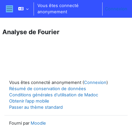
Passer au contenu principal
Vous êtes connecté
Connexion
anonymement
Panneau latéral
Analyse de Fourier
Résumé de section
Vous êtes connecté anonymement (
Connexion
)
Résumé de conservation de données
Conditions générales d'utilisation de Madoc
Obtenir l’app mobile
Passer au thème standard
Fourni par
Moodle