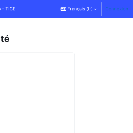
 - TICE
Français ‎(fr)‎
Connexion
ité