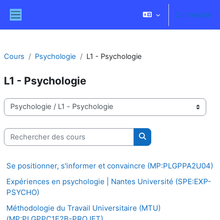
Passer au contenu principal
Connexion
Panneau latéral
Cours
Psychologie
L1 - Psychologie
L1 - Psychologie
Catégories de cours
Rechercher des cours
Rechercher des cours
Se positionner, s'informer et convaincre (MP:PLGPPA2U04)
Expériences en psychologie | Nantes Université (SPE:EXP-
PSYCHO)
Méthodologie du Travail Universitaire (MTU)
(MP:PLGPPC1E2B-PROJET)