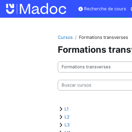
Salta al contenido principal
Recherche de cours
Cursos
Formations transverses
Formations tran
Categorías
Buscar cursos
L1
L2
L3