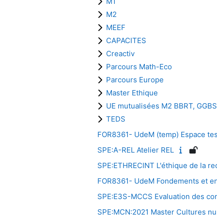
M1
M2
MEEF
CAPACITES
Creactiv
Parcours Math-Eco
Parcours Europe
Master Ethique
UE mutualisées M2 BBRT, GGBS
TEDS
FOR8361- UdeM (temp) Espace tes
SPE:A-REL Atelier REL
SPE:ETHRECINT L'éthique de la rech
FOR8361- UdeM Fondements et enjeu
SPE:E3S-MCCS Evaluation des com
SPE:MCN:2021 Master Cultures n