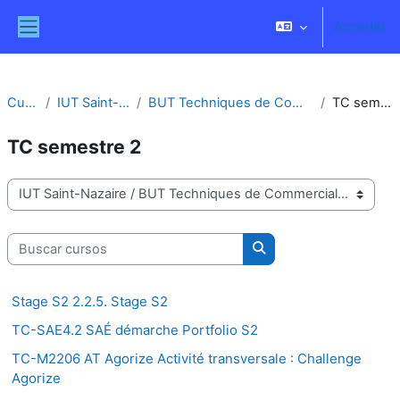
Salta al contenido principal
Acceder
Panel lateral
Cursos
IUT Saint-Nazaire
BUT Techniques de Commercialisation
TC semestre 2
TC semestre 2
Categorías
Buscar cursos
Buscar cursos
Stage S2 2.2.5. Stage S2
TC-SAE4.2 SAÉ démarche Portfolio S2
TC-M2206 AT Agorize Activité transversale : Challenge
Agorize