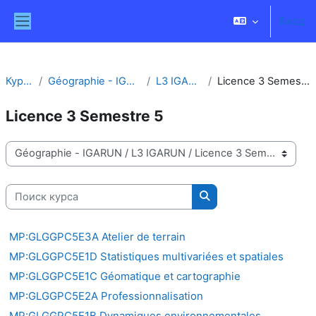
Перейти к основному содержанию
Вход
Боковая панель
Курсы
Géographie - IGARUN
L3 IGARUN
Licence 3 Semestre 5
Licence 3 Semestre 5
Категории курсов
Поиск курса
Поиск курса
MP:GLGGPC5E3A Atelier de terrain
MP:GLGGPC5E1D Statistiques multivariées et spatiales
MP:GLGGPC5E1C Géomatique et cartographie
MP:GLGGPC5E2A Professionnalisation
MP:GLGGPC5E1B Dynamiques environnementales