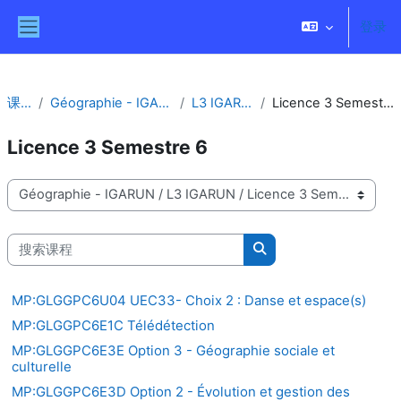
跳到主要内容
登录
停靠面板
课程
Géographie - IGARUN
L3 IGARUN
Licence 3 Semestre 6
Licence 3 Semestre 6
课程类别
搜索课程
搜索课程
MP:GLGGPC6U04 UEC33- Choix 2 : Danse et espace(s)
MP:GLGGPC6E1C Télédétection
MP:GLGGPC6E3E Option 3 - Géographie sociale et
culturelle
MP:GLGGPC6E3D Option 2 - Évolution et gestion des