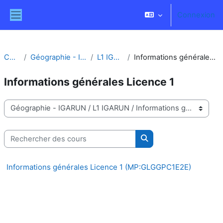
Passer au contenu principal
Connexion
Panneau latéral
Cours
Géographie - IGARUN
L1 IGARUN
Informations générales Licence 1
Informations générales Licence 1
Catégories de cours
Rechercher des cours
Rechercher des cours
Informations générales Licence 1 (MP:GLGGPC1E2E)