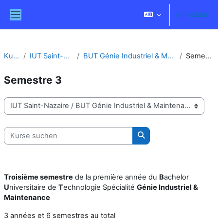
Zum Hauptinhalt
Anmelden
Website-Übersicht
Kurse
IUT Saint-Nazaire
BUT Génie Industriel & Maintenance
Semestre 3
Semestre 3
Kursbereiche
Kurse suchen
Kurse suchen
Troisième semestre
de la première année du
B
achelor
U
niversitaire de
T
echnologie Spécialité
Génie Industriel &
Maintenance
3 années et 6 semestres au total