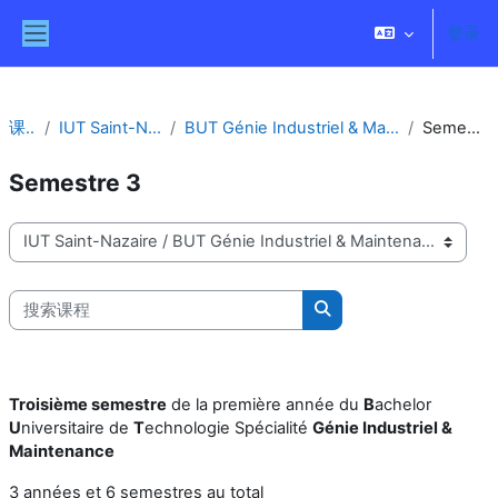
跳到主要内容
登录
停靠面板
课程
IUT Saint-Nazaire
BUT Génie Industriel & Maintenance
Semestre 3
Semestre 3
课程类别
搜索课程
搜索课程
Troisième semestre
de la première année du
B
achelor
U
niversitaire de
T
echnologie Spécialité
Génie Industriel &
Maintenance
3 années et 6 semestres au total