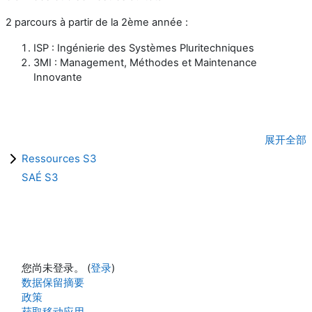
2 parcours à partir de la 2ème année :
ISP : Ingénierie des Systèmes Pluritechniques
3MI : Management, Méthodes et Maintenance
Innovante
展开全部
Ressources S3
SAÉ S3
您尚未登录。 (
登录
)
‎数据保留摘要‎
政策
获取移动应用