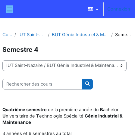
Passer au contenu principal
Connexion
Panneau latéral
Cours
IUT Saint-Nazaire
BUT Génie Industriel & Maintenance
Semestre 4
Semestre 4
Catégories de cours
Rechercher des cours
Rechercher des cours
Quatrième semestre
de la première année du
B
achelor
U
niversitaire de
T
echnologie Spécialité
Génie Industriel &
Maintenance
3 années et 6 semestres au total