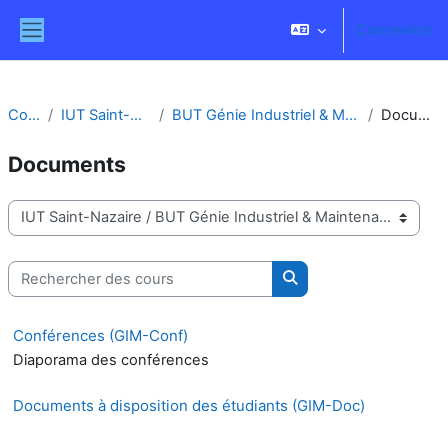
Passer au contenu principal
Connexion
Panneau latéral
Cours
IUT Saint-Nazaire
BUT Génie Industriel & Maintenance
Documents
Documents
Catégories de cours
Rechercher des cours
Rechercher des cours
Conférences (GIM-Conf)
Diaporama des conférences
Documents à disposition des étudiants (GIM-Doc)