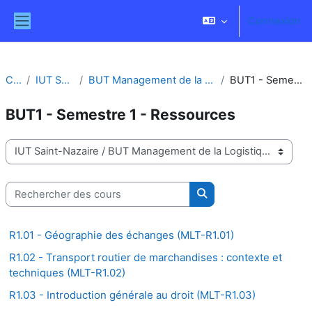
Passer au contenu principal
Connexion
Panneau latéral
Cours
IUT Saint-Nazaire
BUT Management de la Logistique et des Transports
BUT1 - Semestre 1 - Ressources
BUT1 - Semestre 1 - Ressources
Catégories de cours
Rechercher des cours
Rechercher des cours
R1.01 - Géographie des échanges (MLT-R1.01)
R1.02 - Transport routier de marchandises : contexte et
techniques (MLT-R1.02)
R1.03 - Introduction générale au droit (MLT-R1.03)