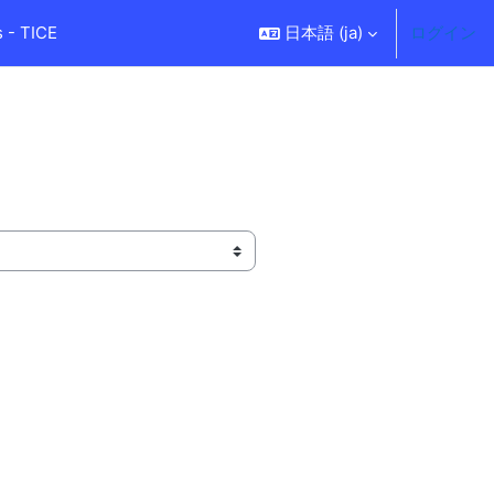
 - TICE
日本語 ‎(ja)‎
ログイン