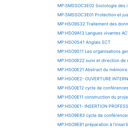
MP:SMSSOC3E02 Sociologie des illé
MP:SMSSOC3E01 Protection et justi
MP:HSO9S32 Traitement des don
MP:HSO9A13 Langues vivantes AC
MP:HSO0S41 Anglais SCT
MP:HSO9S11 Les organisations gest
MP:HSO0E22 suivi et direction de 
MP:HSO0E21 Abstract du mémoire
MP:HSO0E2- OUVERTURE INTERN
MP:HSO0E12 cycle de conférences
MP:HSO0E11 construction du projet
MP:HSO0E1- INSERTION PROFES
MP:HSO9E83 cycle de conférences
MP:HSO9E81 préparation à l'insert