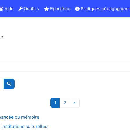
Aide
Outils
Eportfolio
Pratiques pédagogiques
ie
コースを検索する
ページ 1
ページ 2
次のページ
1
2
»
ancée du mémoire
stitutions culturelles