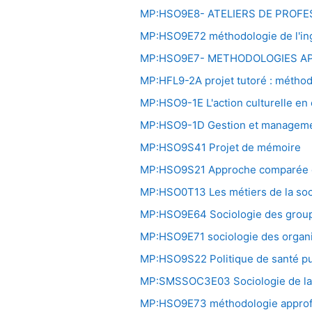
MP:HSO9E8- ATELIERS DE PROFE
MP:HSO9E72 méthodologie de l'ingé
MP:HSO9E7- METHODOLOGIES AP
MP:HFL9-2A projet tutoré : méthod
MP:HSO9-1E L'action culturelle en e
MP:HSO9-1D Gestion et managemen
MP:HSO9S41 Projet de mémoire
MP:HSO9S21 Approche comparée d
MP:HSO0T13 Les métiers de la soc
MP:HSO9E64 Sociologie des groupe
MP:HSO9E71 sociologie des organisa
MP:HSO9S22 Politique de santé pub
MP:SMSSOC3E03 Sociologie de la
MP:HSO9E73 méthodologie approf