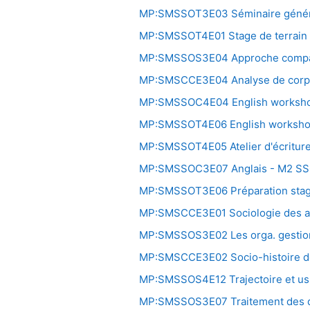
MP:SMSSOT3E03 Séminaire général
MP:SMSSOT4E01 Stage de terrain 2
MP:SMSSOS3E04 Approche comparé
MP:SMSCCE3E04 Analyse de corpus
MP:SMSSOC4E04 English worksh
MP:SMSSOT4E06 English worksh
MP:SMSSOT4E05 Atelier d'écritur
MP:SMSSOC3E07 Anglais - M2 S
MP:SMSSOT3E06 Préparation stage 
MP:SMSCCE3E01 Sociologie des a
MP:SMSSOS3E02 Les orga. gestion. d
MP:SMSCCE3E02 Socio-histoire de
MP:SMSSOS4E12 Trajectoire et usu
MP:SMSSOS3E07 Traitement des do