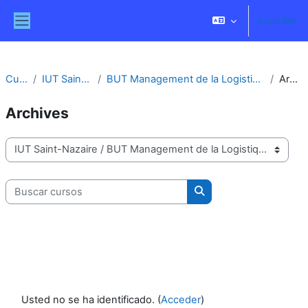
Salta al contenido principal
Acceder
Panel lateral
Cursos
IUT Saint-Nazaire
BUT Management de la Logistique et des Transports
Archives
Archives
Categorías
Buscar cursos
Buscar cursos
Usted no se ha identificado. (
Acceder
)