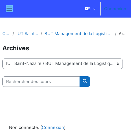
Passer au contenu principal
Connexion
Panneau latéral
Cours
IUT Saint-Nazaire
BUT Management de la Logistique et des Transports
Archives
Archives
Catégories de cours
Rechercher des cours
Rechercher des cours
Non connecté. (
Connexion
)