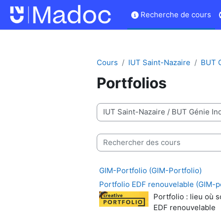
Passer au contenu principal
Recherche de cours
Cours
IUT Saint-Nazaire
BUT G
Portfolios
Catégories de cours
Rechercher des cours
GIM-Portfolio (GIM-Portfolio)
Portfolio EDF renouvelable (GIM-p
Portfolio : lieu o
EDF renouvelable