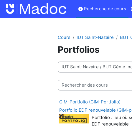
Passer au contenu principal
Recherche de cours
Cours
IUT Saint-Nazaire
BUT G
Portfolios
Catégories de cours
Rechercher des cours
GIM-Portfolio (GIM-Portfolio)
Portfolio EDF renouvelable (GIM-p
Portfolio : lieu o
EDF renouvelable