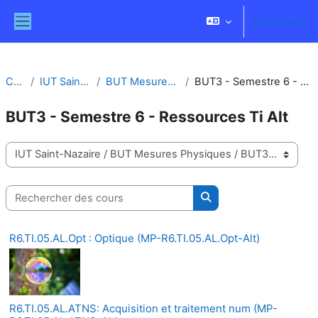
Passer au contenu principal
Connexion
Panneau latéral
Cours
IUT Saint-Nazaire
BUT Mesures Physiques
BUT3 - Semestre 6 - Ressources Ti Alt
BUT3 - Semestre 6 - Ressources Ti Alt
Catégories de cours
Rechercher des cours
Rechercher des cours
R6.TI.05.AL.Opt : Optique (MP-R6.TI.05.AL.Opt-Alt)
R6.TI.05.AL.ATNS: Acquisition et traitement num (MP-