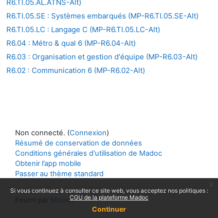
R6.TI.05.AL.ATNS-Alt)
R6.TI.05.SE : Systèmes embarqués (MP-R6.TI.05.SE-Alt)
R6.TI.05.LC : Langage C (MP-R6.TI.05.LC-Alt)
R6.04 : Métro & qual 6 (MP-R6.04-Alt)
R6.03 : Organisation et gestion d'équipe (MP-R6.03-Alt)
R6.02 : Communication 6 (MP-R6.02-Alt)
Non connecté. (
Connexion
)
Résumé de conservation de données
Conditions générales d'utilisation de Madoc
Obtenir l’app mobile
Passer au thème standard
x
Si vous continuez à consulter ce site web, vous acceptez nos politiques :
CGU de la plateforme Madoc
Fourni par
Moodle
Continuer