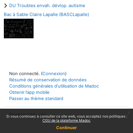
DU Troubles envah. dévlop. autisme
Bac à Sable Claire Lapalle (BASCLapalle)
Non connecté. (
Connexion
)
Résumé de conservation de données
Conditions générales d'utilisation de Madoc
Obtenir l’app mobile
Passer au thème standard
x
Fourni par
Moodle
Si vous continuez à consulter ce site web, vous acceptez nos politiques :
CGU de la plateforme Madoc
Continuer