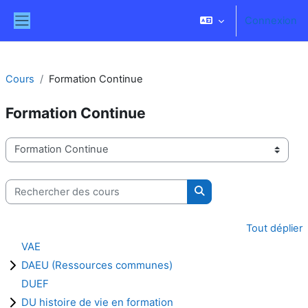
Passer au contenu principal
Connexion
Panneau latéral
Cours
Formation Continue
Formation Continue
Catégories de cours
Rechercher des cours
Rechercher des cours
Tout déplier
VAE
DAEU (Ressources communes)
DUEF
DU histoire de vie en formation