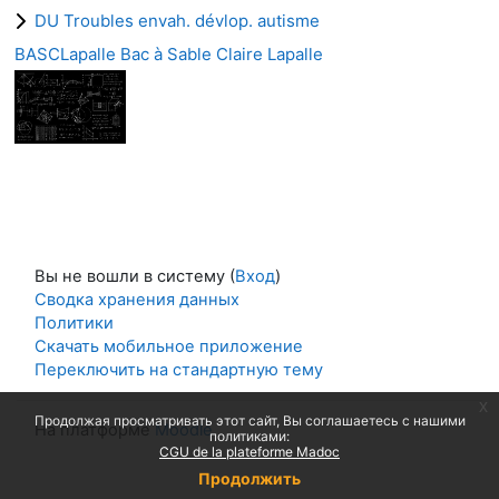
DU Troubles envah. dévlop. autisme
BASCLapalle Bac à Sable Claire Lapalle
Вы не вошли в систему (
Вход
)
Сводка хранения данных
Политики
Скачать мобильное приложение
Переключить на стандартную тему
x
Продолжая просматривать этот сайт, Вы соглашаетесь с нашими
На платформе
Moodle
политиками:
CGU de la plateforme Madoc
Продолжить