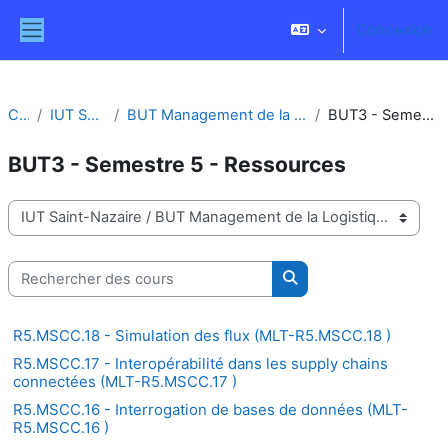
Passer au contenu principal
Connexion
Panneau latéral
Cours
IUT Saint-Nazaire
BUT Management de la Logistique et des Transports
BUT3 - Semestre 5 - Ressources
BUT3 - Semestre 5 - Ressources
Catégories de cours
Rechercher des cours
Rechercher des cours
R5.MSCC.18 - Simulation des flux (MLT-R5.MSCC.18 )
R5.MSCC.17 - Interopérabilité dans les supply chains
connectées (MLT-R5.MSCC.17 )
R5.MSCC.16 - Interrogation de bases de données (MLT-
R5.MSCC.16 )