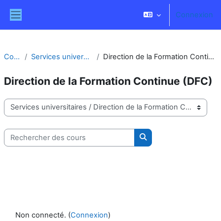
Passer au contenu principal
Connexion
Panneau latéral
Cours
Services universitaires
Direction de la Formation Continue (DFC)
Direction de la Formation Continue (DFC)
Catégories de cours
Rechercher des cours
Rechercher des cours
Non connecté. (
Connexion
)