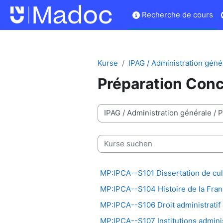
Zum Hauptinhalt
Recherche de cours
Kurse
IPAG / Administration géné
Préparation Con
Kursbereiche
Kurse suchen
MP:IPCA--S101 Dissertation de cul
MP:IPCA--S104 Histoire de la Fra
MP:IPCA--S106 Droit administratif
MP:IPCA--S107 Institutions admini