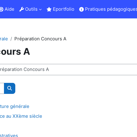
Aide
Outils
Eportfolio
Pratiques pédagogiques
rale
Préparation Concours A
cours A
Kurse suchen
ture générale
nce au XXème siècle
stratives