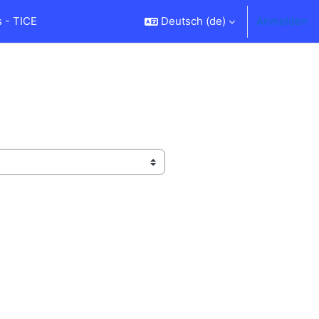
 - TICE
Deutsch ‎(de)‎
Anmelden