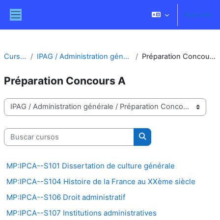
Salta al contenido principal
Acceder
Panel lateral
Cursos
IPAG / Administration générale
Préparation Concours A
Préparation Concours A
Categorías
Buscar cursos
Buscar cursos
MP:IPCA--S101 Dissertation de culture générale
MP:IPCA--S104 Histoire de la France au XXème siècle
MP:IPCA--S106 Droit administratif
MP:IPCA--S107 Institutions administratives