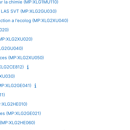
r la chimie (MP:XLG1MU110)
our LAS SVT (MP:XLG2GU030)
uction a l'ecolog (MP:XLG2XU040)
020)
(MP:XLG2XU020)
:XLG2GU040)
nces (MP:XLG2XU050)
:XLG2CE812)
XU030)
 (MP:XLG2GE041)
11)
MP:XLG2HE010)
nces (MP:XLG2GE021)
s (MP:XLG2HE060)