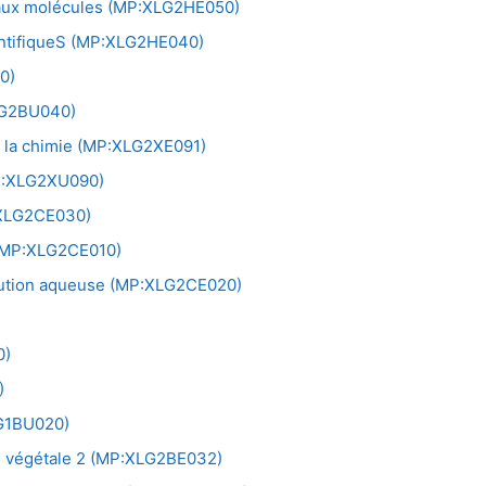
es aux molécules (MP:XLG2HE050)
entifiqueS (MP:XLG2HE040)
0)
XLG2BU040)
r la chimie (MP:XLG2XE091)
MP:XLG2XU090)
:XLG2CE030)
 (MP:XLG2CE010)
lution aqueuse (MP:XLG2CE020)
0)
)
LG1BU020)
ie végétale 2 (MP:XLG2BE032)