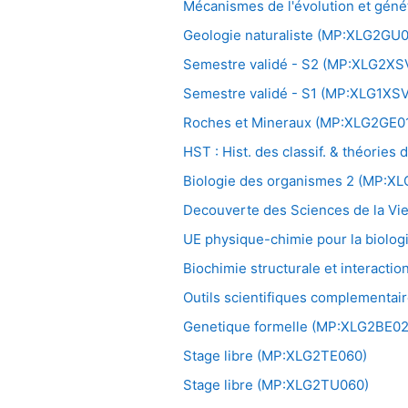
Mécanismes de l'évolution et gén
Geologie naturaliste (MP:XLG2GU0
Semestre validé - S2 (MP:XLG2XS
Semestre validé - S1 (MP:XLG1XS
Roches et Mineraux (MP:XLG2GE01
HST : Hist. des classif. & théories
Biologie des organismes 2 (MP:X
Decouverte des Sciences de la V
UE physique-chimie pour la biolo
Biochimie structurale et interact
Outils scientifiques complementai
Genetique formelle (MP:XLG2BE02
Stage libre (MP:XLG2TE060)
Stage libre (MP:XLG2TU060)