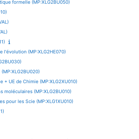
étique formelle (MP:XLG2BU050)
10)
VAL)
VAL)
1)
 de l'évolution (MP:XLG2HE070)
LG2BU030)
ie (MP:XLG2BU020)
gie + UE de Chimie (MP:XLG2XU010)
ions moléculaires (MP:XLG2BU010)
res pour les Scie (MP:XLG1XU010)
1)