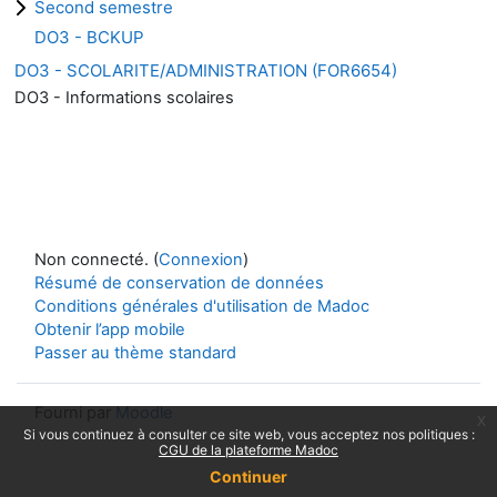
Second semestre
DO3 - BCKUP
DO3 - SCOLARITE/ADMINISTRATION (FOR6654)
DO3 - Informations scolaires
Non connecté. (
Connexion
)
Résumé de conservation de données
Conditions générales d'utilisation de Madoc
Obtenir l’app mobile
Passer au thème standard
Fourni par
Moodle
x
Si vous continuez à consulter ce site web, vous acceptez nos politiques :
CGU de la plateforme Madoc
Continuer