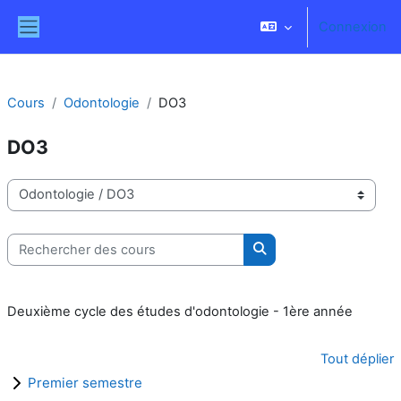
Passer au contenu principal
Connexion
Panneau latéral
Cours
Odontologie
DO3
DO3
Catégories de cours
Rechercher des cours
Rechercher des cours
Deuxième cycle des études d'odontologie - 1ère année
Tout déplier
Premier semestre