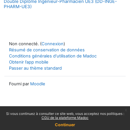
Double Diplôme Ingénieur-Pharmacien UE3 (DD-INGE-
PHARM-UE3)
Non connecté. (
Connexion
)
Résumé de conservation de données
Conditions générales d'utilisation de Madoc
Obtenir l’app mobile
Passer au thème standard
Fourni par
Moodle
x
Si vous continuez à consulter ce site web, vous acceptez nos politiques :
CGU de la plateforme Madoc
Continuer