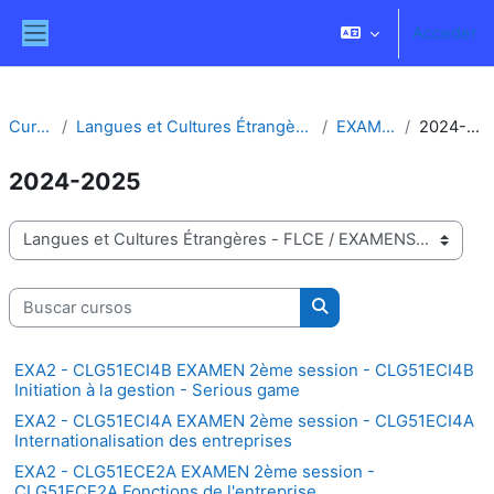
Salta al contenido principal
Acceder
Panel lateral
Cursos
Langues et Cultures Étrangères - FLCE
EXAMENS
2024-2025
2024-2025
Categorías
Buscar cursos
Buscar cursos
EXA2 - CLG51ECI4B EXAMEN 2ème session - CLG51ECI4B
Initiation à la gestion - Serious game
EXA2 - CLG51ECI4A EXAMEN 2ème session - CLG51ECI4A
Internationalisation des entreprises
EXA2 - CLG51ECE2A EXAMEN 2ème session -
CLG51ECE2A Fonctions de l'entreprise