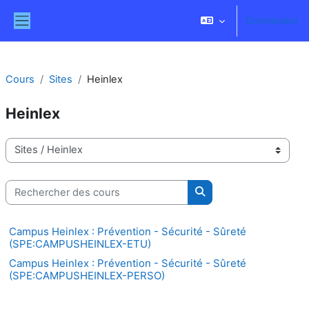
Passer au contenu principal
Connexion
Panneau latéral
Cours
Sites
Heinlex
Heinlex
Catégories de cours
Rechercher des cours
Rechercher des cours
Campus Heinlex : Prévention - Sécurité - Sûreté
(SPE:CAMPUSHEINLEX-ETU)
Campus Heinlex : Prévention - Sécurité - Sûreté
(SPE:CAMPUSHEINLEX-PERSO)