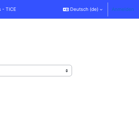
 - TICE
Deutsch ‎(de)‎
Anmelden