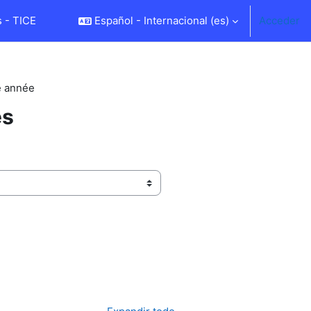
 - TICE
Español - Internacional ‎(es)‎
Acceder
e année
es