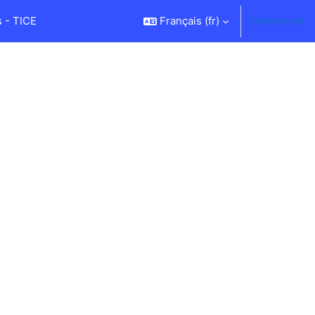
 - TICE
Français ‎(fr)‎
Connexion