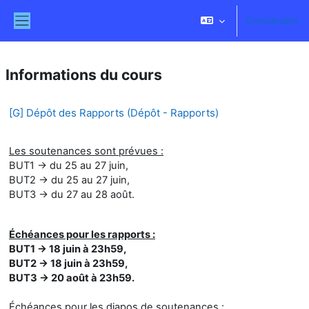
Passer au contenu principal
Connexion
Panneau latéral
Informations du cours
[G] Dépôt des Rapports (Dépôt - Rapports)
Les soutenances sont prévues :
BUT1 → du 25 au 27 juin,
BUT2 → du 25 au 27 juin,
BUT3 → du 27 au 28 août.
Échéances pour les rapports :
BUT1 → 18 juin à 23h59,
BUT2 → 18 juin à 23h59,
BUT3 → 20 août à 23h59.
Échéances pour les diapos de soutenances :