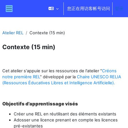
跳到主要内容
您正在用访客帐号访问
登录
停靠面板
Atelier REL
Contexte (15 min)
Contexte (15 min)
章节大纲
Cet atelier s'appuie sur les ressources de l'atelier "
Créons
notre première REL
" développé par la
Chaire UNESCO RELIA
(Ressources Éducatives Libres et Intelligence Artificielle)
.
Ob
jectifs
d'apprentissage
visés
Créer une REL en réutilisant des éléments existants
Adosser une licence prenant en compte les licences
pré-existantes