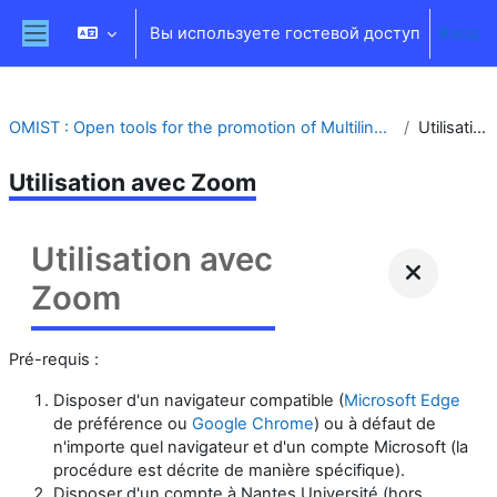
Перейти к основному содержанию
Вы используете гостевой доступ
Вход
Боковая панель
OMIST : Open tools for the promotion of Multilinguism and Inclusion for Services and educaTional materials
Utilisation avec Zoom
Utilisation avec Zoom
Utilisation avec
Zoom
Pré-requis :
Disposer d'un navigateur compatible (
Microsoft Edge
de préférence ou
Google Chrome
) ou à défaut de
n'importe quel navigateur et d'un compte Microsoft (la
procédure est décrite de manière spécifique).
Disposer d'un compte à Nantes Université (hors