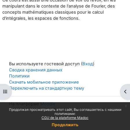
Ce cours est aussi une occasion de voir ou revoir, en les
manipulant dans le contexte de l'analyse de Fourier, des
concepts mathématiques classiques pour le calcul
d'intégrales, les espaces de fonctions.
Вы используете гостевой доступ (
Вход
)
Сводка хранения данных
Политики
Скачать мобильное приложение
Переключить на стандартную тему
Открыть оглавление курса
От
На платформе
Moodle
x
Продолжая просматривать этот сайт, Вы соглашаетесь с нашими
политиками:
CGU de la plateforme Madoc
Продолжить