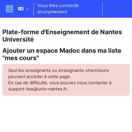
Passer au contenu principal
Vous êtes connecté
Connexion
anonymement
Panneau latéral
Plate-forme d'Enseignement de Nantes
Université
Ajouter un espace Madoc dans ma liste
"mes cours"
Seul les enseignants ou enseignants-chercheurs
peuvent accéder à cette page.
En cas de difficulté, vous pouvez nous contacter à
support-tice@univ-nantes.fr.