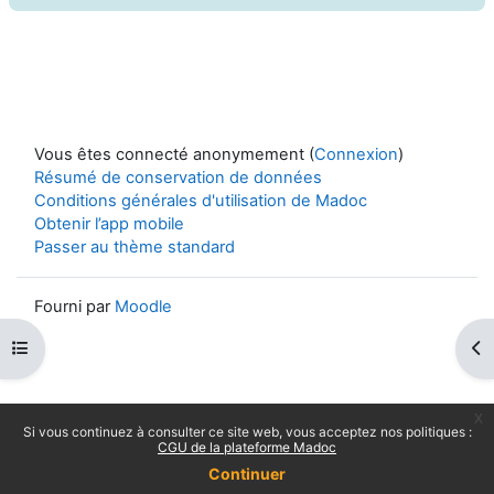
Vous êtes connecté anonymement (
Connexion
)
Résumé de conservation de données
Conditions générales d'utilisation de Madoc
Obtenir l’app mobile
Passer au thème standard
Fourni par
Moodle
Ouvrir l’index du cours
Ouv
x
Si vous continuez à consulter ce site web, vous acceptez nos politiques :
CGU de la plateforme Madoc
Continuer