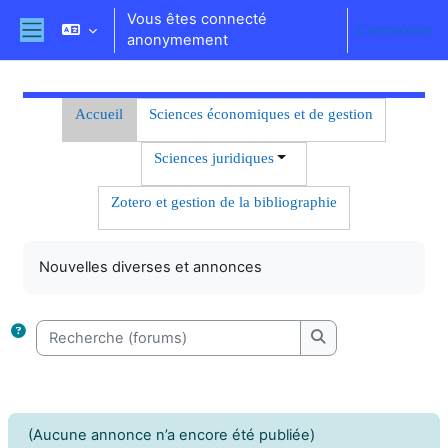
Passer au contenu principal
Vous êtes connecté
Connexion
anonymement
Panneau latéral
Résumé de section
Accueil
Sciences économiques et de gestion
Sciences juridiques
Zotero et gestion de la bibliographie
Conditions d’achèvement
Nouvelles diverses et annonces
Recherche (forums)
Recherche (forums
(Aucune annonce n’a encore été publiée)