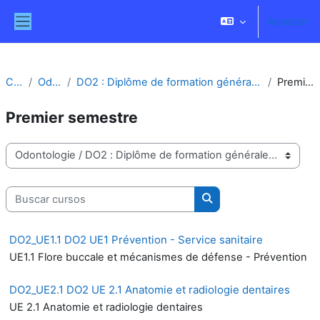
Salta al contenido principal
Acceder
Panel lateral
Cursos
Odontologie
DO2 : Diplôme de formation générale en sciences odontologiques - 2ème année
Premier semestre
Premier semestre
Categorías
Buscar cursos
Buscar cursos
DO2_UE1.1 DO2 UE1 Prévention - Service sanitaire
UE1.1 Flore buccale et mécanismes de défense - Prévention
DO2_UE2.1 DO2 UE 2.1 Anatomie et radiologie dentaires
UE 2.1 Anatomie et radiologie dentaires