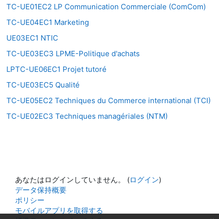
TC-UE01EC2 LP Communication Commerciale (ComCom)
TC-UE04EC1 Marketing
UE03EC1 NTIC
TC-UE03EC3 LPME-Politique d'achats
LPTC-UE06EC1 Projet tutoré
TC-UE03EC5 Qualité
TC-UE05EC2 Techniques du Commerce international (TCI)
TC-UE02EC3 Techniques managériales (NTM)
あなたはログインしていません。 (
ログイン
)
データ保持概要
ポリシー
モバイルアプリを取得する