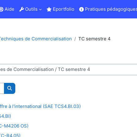
Aide
Outils
Eportfolio
Pratiques pédagogiques
echniques de Commercialisation
TC semestre 4
Rechercher des cours
fre à l'international (SAE TCS4.BI.03)
4.BI)
(TC-M4206 OS)
TC-R4.05)