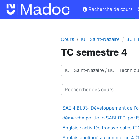
Passer au contenu principal
Recherche de cours
Cours
IUT Saint-Nazaire
BUT T
TC semestre 4
Catégories de cours
Rechercher des cours
SAE 4.BI.03: Développement de l'of
démarche portfolio S4BI (TC-portS
Anglais : activités transversales 
Anglais appliqué au commerce 4 (