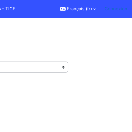
 - TICE
Français ‎(fr)‎
Connexion