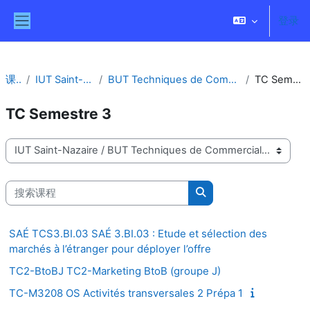
跳到主要内容
登录
停靠面板
课程
IUT Saint-Nazaire
BUT Techniques de Commercialisation
TC Semestre 3
TC Semestre 3
课程类别
搜索课程
搜索课程
SAÉ TCS3.BI.03 SAÉ 3.BI.03 : Etude et sélection des
marchés à l’étranger pour déployer l’offre
TC2-BtoBJ TC2-Marketing BtoB (groupe J)
TC-M3208 OS Activités transversales 2 Prépa 1