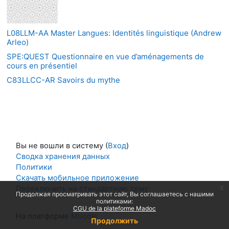
L08LLM-AA Master Langues: Identités linguistique (Andrew
Arleo)
SPE:QUEST Questionnaire en vue d’aménagements de
cours en présentiel
C83LLCC-AR Savoirs du mythe
Вы не вошли в систему (
Вход
)
Сводка хранения данных
Политики
Скачать мобильное приложение
x
Переключить на стандартную тему
Продолжая просматривать этот сайт, Вы соглашаетесь с нашими
политиками:
CGU de la plateforme Madoc
На платформе
Moodle
Продолжить