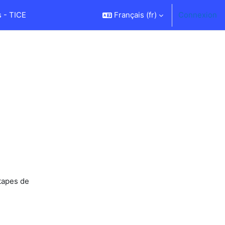
 - TICE
Français ‎(fr)‎
Connexion
́tapes de