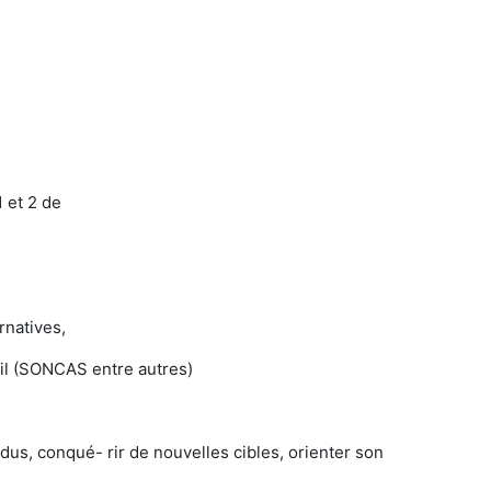
1 et 2 de
rnatives,
ofil (SONCAS entre autres)
us, conqué- rir de nouvelles cibles, orienter son