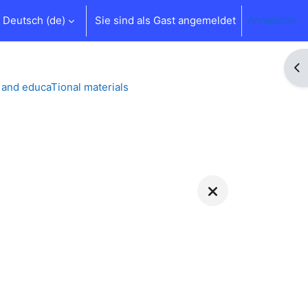
Deutsch ‎(de)‎
Sie sind als Gast angemeldet
Anmelden
Bl
s and educaTional materials