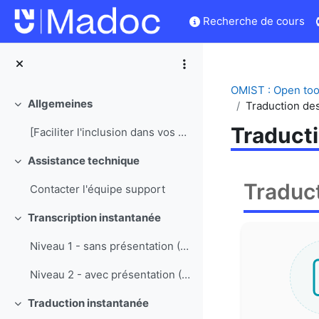
Zum Hauptinhalt
Recherche de cours
OMIST : Open tool
Allgemeines
Traduction de
Einklappen
Traduct
[Faciliter l'inclusion dans vos enseignements grâc...
Assistance technique
Einklappen
Traduct
Contacter l'équipe support
Transcription instantanée
Einklappen
Niveau 1 - sans présentation (PPTX ou PDF)
Niveau 2 - avec présentation (PPTX ou PDF)
Traduction instantanée
Einklappen