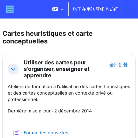
跳到主要内容
您正在用访客帐号访问
登录
停靠面板
Cartes heuristiques et carte
conceptuelles
章节大纲
Utiliser des cartes pour
全部折叠
s'organiser, enseigner et
折叠
apprendre
Ateliers de formation à l'utilisation des cartes heuristiques
et des cartes conceptuelles en contexte privé ou
professionnel.
Dernière mise à jour : 2 décembre 2014
讨论区
Forum des nouvelles