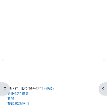
打开课程索引
打
您正在用访客帐号访问 (
登录
)
‎数据保留摘要‎
政策
获取移动应用