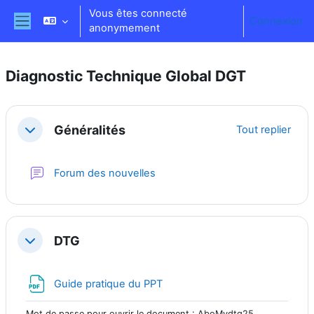
Passer au contenu principal
Vous êtes connecté
Connexion
anonymement
Panneau latéral
Diagnostic Technique Global DGT
Résumé de section
Généralités
Tout replier
Replier
Forum des nouvelles
DTG
Replier
Fichier
Guide pratique du PPT
Mot de passe pour ouvrir le document : AboMydtg25