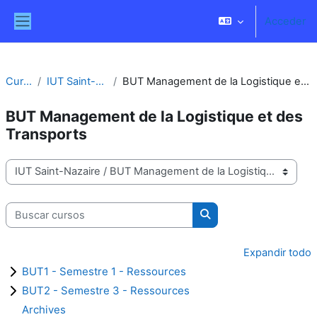
Salta al contenido principal
Acceder
Panel lateral
Cursos
IUT Saint-Nazaire
BUT Management de la Logistique et des Transports
BUT Management de la Logistique et des
Transports
Categorías
Buscar cursos
Buscar cursos
Expandir todo
BUT1 - Semestre 1 - Ressources
BUT2 - Semestre 3 - Ressources
Archives