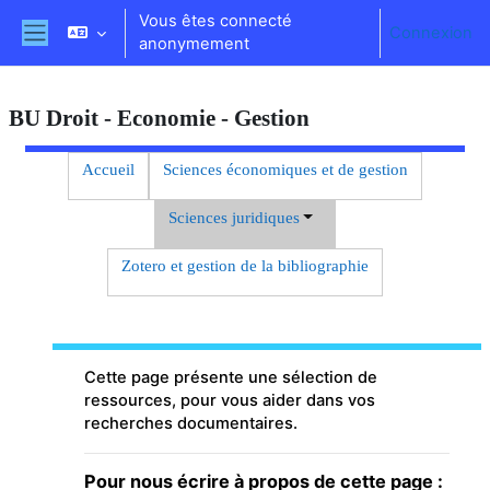
Passer au contenu principal
Vous êtes connecté
Connexion
anonymement
Panneau latéral
BU Droit - Economie - Gestion
Résumé de section
Accueil
Sciences économiques et de gestion
Sciences juridiques
Zotero et gestion de la bibliographie
Résumé de section
Cette page présente une sélection de
ressources, pour vous aider dans vos
recherches documentaires.
Pour nous écrire à propos de cette page :